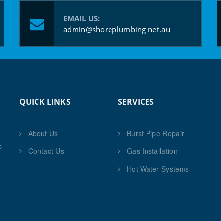
EMAIL US:
admin@shoreplumbing.net.au
QUICK LINKS
SERVICES
About Us
Burst Pipe Repair
s
Contact Us
Gas Installation
Hot Water Systems