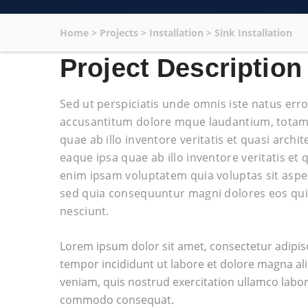
Home
>
Projects
>
Installation
>
Sink Installation
Project Description
Sed ut perspiciatis unde omnis iste natus err
accusantitum dolore mque laudantium, totam
quae ab illo inventore veritatis et quasi archit
eaque ipsa quae ab illo inventore veritatis et
enim ipsam voluptatem quia voluptas sit asper
sed quia consequuntur magni dolores eos qui
nesciunt.
Lorem ipsum dolor sit amet, consectetur adipisc
tempor incididunt ut labore et dolore magna al
veniam, quis nostrud exercitation ullamco laboris
commodo consequat.