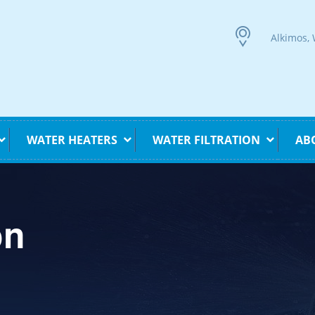
Alkimos,
WATER HEATERS
WATER FILTRATION
AB
on