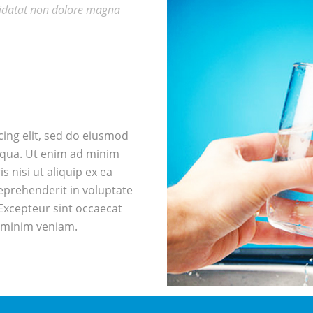
upidatat non dolore magna
ing elit, sed do eiusmod
iqua. Ut enim ad minim
 nisi ut aliquip ex ea
eprehenderit in voluptate
. Excepteur sint occaecat
 minim veniam.