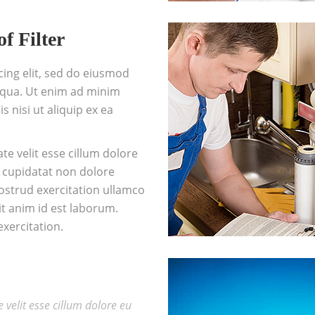
f Filter
ing elit, sed do eiusmod
iqua. Ut enim ad minim
 nisi ut aliquip ex ea
te velit esse cillum dolore
t cupidatat non dolore
ostrud exercitation ullamco
it anim id est laborum.
xercitation.
 velit esse cillum dolore eu