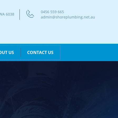
0456 559 665
 WA 6038
admin@shoreplumbing.net.au
OUT US
CONTACT US